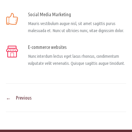
Social Media Marketing
Mauris vestibulum augue nisl, sit amet sagittis purus
malesuada et. Nunc ut ultricies nunc, vitae dignissim dolor.
E-commerce websites
Nunc interdum lectus eget lacus rhoncus, condimentum
vulputate velit venenatis. Quisque sagittis augue tincidunt.
Post
←
Previous
navigation