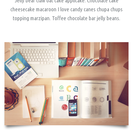
Jelly bear claw oat cake applicake. Chocolate cake
cheesecake macaroon I love candy canes chupa chups
topping marzipan. Toffee chocolate bar jelly beans.